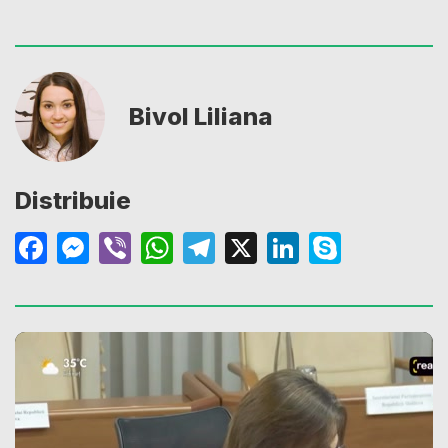
Bivol Liliana
Distribuie
Facebook
Messenger
Viber
WhatsApp
Telegram
X
LinkedIn
Skype