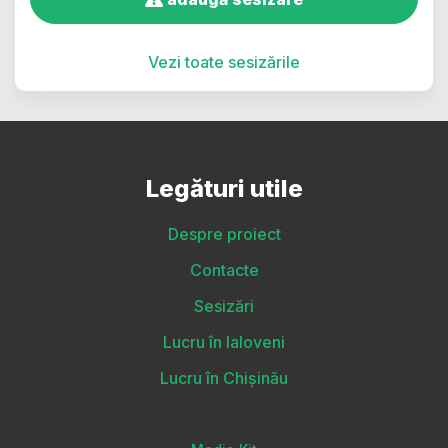
Vezi toate sesizările
Legături utile
Despre proiect
Contacte
Sesizări
Lucru în Ialoveni
Lucru în Chișinău