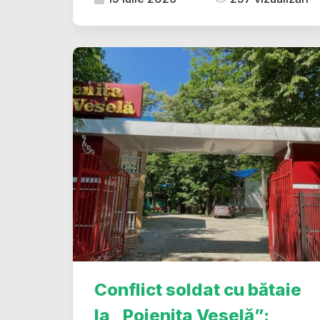
Conflict soldat cu bătaie
la „Poienița Veselă”: