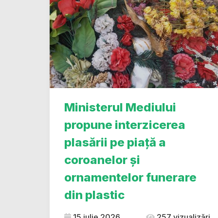
Ministerul Mediului
propune interzicerea
plasării pe piață a
coroanelor și
ornamentelor funerare
din plastic
15 iulie 2026
257 vizualizări