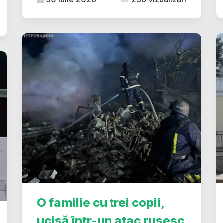
O familie cu trei copii,
ucisă într-un atac rusesc