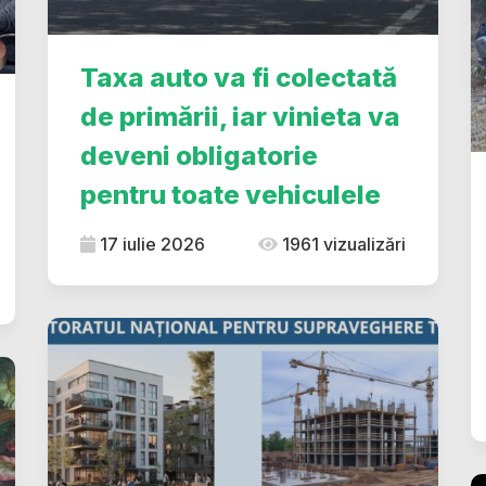
Taxa auto va fi colectată
de primării, iar vinieta va
deveni obligatorie
pentru toate vehiculele
17 iulie 2026
1961 vizualizări