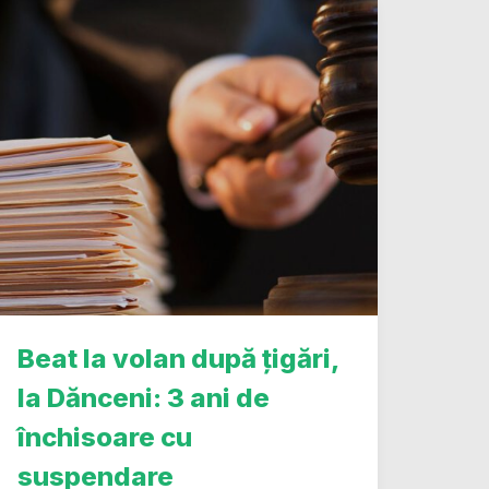
Beat la volan după țigări,
la Dănceni: 3 ani de
închisoare cu
suspendare