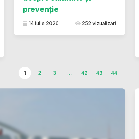
prevenție
14 iulie 2026
252 vizualizări
1
2
3
…
42
43
44