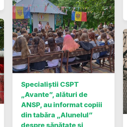
Specialiștii CSPT
„Avante”, alături de
ANSP, au informat copiii
din tabăra „Alunelul”
despre sănătate și