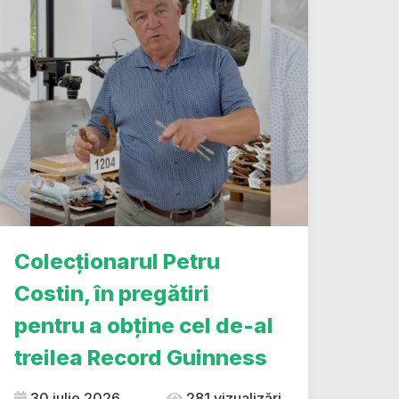
Colecționarul Petru
Costin, în pregătiri
pentru a obține cel de-al
treilea Record Guinness
30 iulie 2026
281 vizualizări