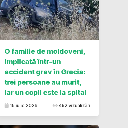
O familie de moldoveni,
implicată într-un
accident grav în Grecia:
trei persoane au murit,
iar un copil este la spital
16 iulie 2026
492 vizualizări