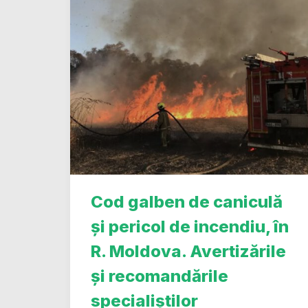
Cod galben de caniculă
și pericol de incendiu, în
R. Moldova. Avertizările
și recomandările
specialiștilor