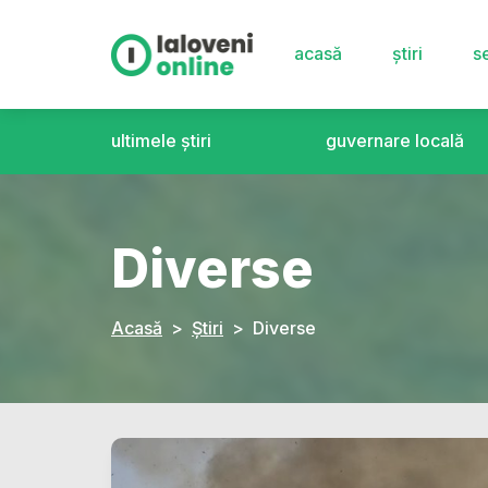
acasă
știri
se
ultimele știri
guvernare locală
Diverse
Acasă
Știri
Diverse