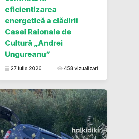
eficientizarea
energetică a clădirii
Casei Raionale de
Cultură „Andrei
Ungureanu”
27 iulie 2026
458 vizualizări