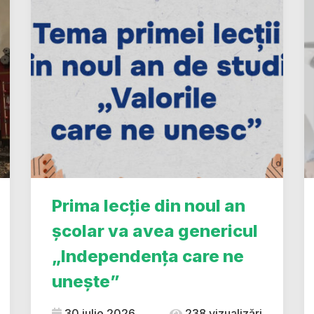
Prima lecție din noul an
școlar va avea genericul
„Independența care ne
unește”
30 iulie 2026
238 vizualizări