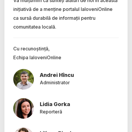
Vă mulțumim că sunteți alături de noi în această
inițiativă de a menține portalul IaloveniOnline
ca sursă durabilă de informații pentru
comunitatea locală.
Cu recunoștință,
Echipa IaloveniOnline
Andrei Hîncu
Administrator
Lidia Gorka
Reporteră