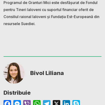
Programul de Granturi Mici este desfăşurat de Fondul
pentru Tineri Ialoveni cu suportul financiar oferit de
Consiliul raional Ialoveni și Fundația Est-Europeană din
resursele Suediei.
Bivol Liliana
Distribuie
Facebook
Messenger
Viber
WhatsApp
Telegram
X
LinkedIn
Skype