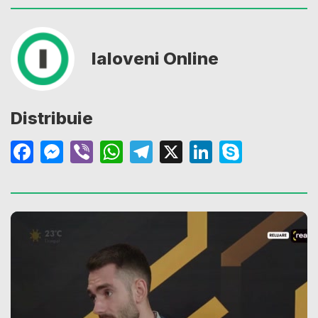
Ialoveni Online
Distribuie
Facebook
Messenger
Viber
WhatsApp
Telegram
X
LinkedIn
Skype