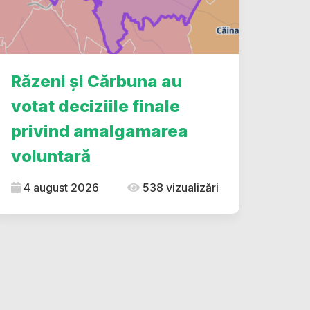
Răzeni și Cărbuna au
votat deciziile finale
privind amalgamarea
voluntară
4 august 2026
538 vizualizări