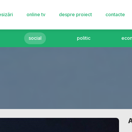
sizări
online tv
despre proiect
contacte
social
politic
eco
A