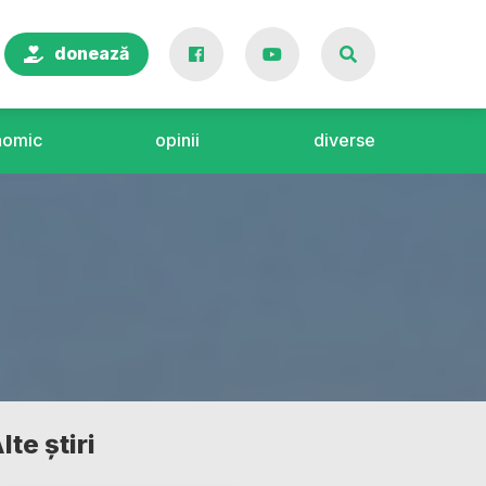
donează
nomic
opinii
diverse
lte știri