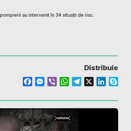
pompierii au intervenit în 34 situații de risc.
Distribuie
Facebook
Messenger
Viber
WhatsApp
Telegram
X
Linke
Sk