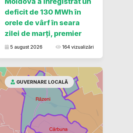
Moldova a înregistrat un
deficit de 130 MWh în
orele de vârf în seara
zilei de marți, premier
5 august 2026
164 vizualizări
GUVERNARE LOCALĂ