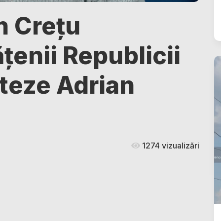
n Crețu
enii Republicii
teze Adrian
1274 vizualizări