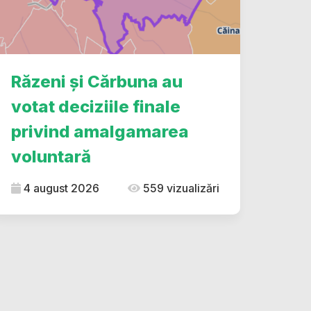
Răzeni și Cărbuna au
votat deciziile finale
privind amalgamarea
voluntară
4 august 2026
559 vizualizări