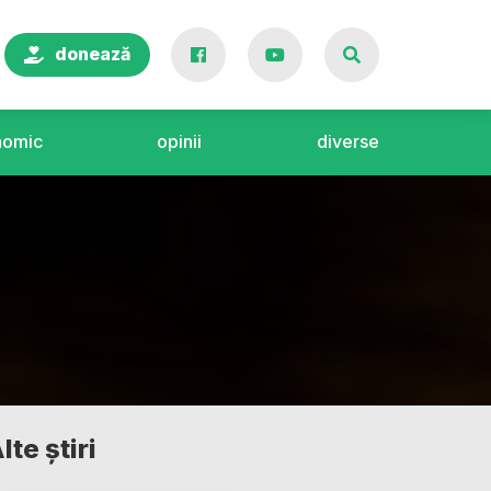
donează
nomic
opinii
diverse
lte știri