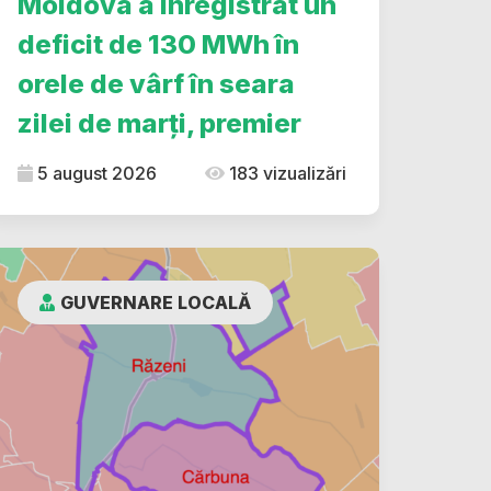
Moldova a înregistrat un
deficit de 130 MWh în
orele de vârf în seara
zilei de marți, premier
5 august 2026
183 vizualizări
GUVERNARE LOCALĂ