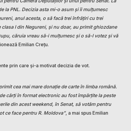
nul pentru Camera Deputaților și unul pentru Senat. La
e la PNL. Decizia asta mi-o asum și îi mulțumesc
reni, anul acesta, o să facă trei înfrățiri cu trei
e clasa I din Negureni, și nu doar, au primit ghiozdane
 Dupu, căruia vreau să-i mulțumesc și o să-l votez și vă
onează Emilian Crețu.
nte prin care și-a motivat decizia de vot.
 primit cea mai mare donație de carte în limba română.
e cărți în format electronic au fost împărțite la peste
gerile din acest weekend, în Senat, să votăm pentru
tot ce face pentru R. Moldova”
, a mai spus Emilian