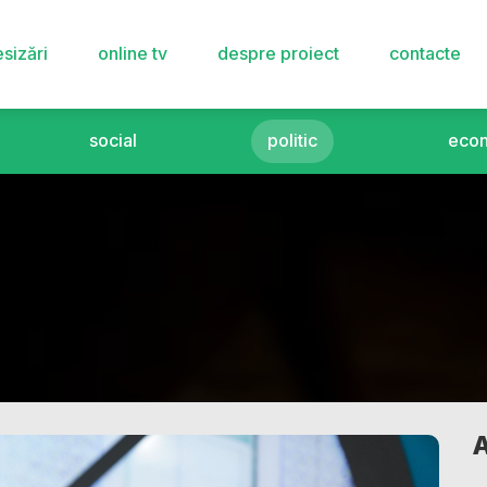
sizări
online tv
despre proiect
contacte
social
politic
eco
A