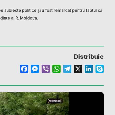
e subiecte politice și a fost remarcat pentru faptul că
dinte al R. Moldova.
Distribuie
Facebook
Messenger
Viber
WhatsApp
Telegram
X
Linke
Sk