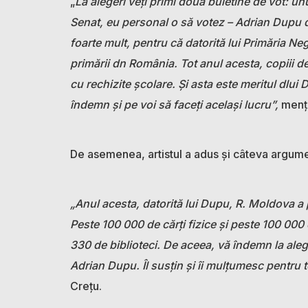
„
La alegeri veți primi două buletine de vot: u
Senat, eu personal o să votez – Adrian Dupu d
foarte mult, pentru că datorită lui Primăria Negu
primării dn România. Tot anul acesta, copiii d
cu rechizite școlare. Și asta este meritul dlui
îndemn și pe voi să faceți același lucru”,
menți
De asemenea, artistul a adus și câteva argume
„Anul acesta, datorită lui Dupu, R. Moldova a
Peste 100 000 de cărți fizice și peste 100 000 d
330 de biblioteci. De aceea, vă îndemn la ale
Adrian Dupu. Îl susțin și îi mulțumesc pentru 
Crețu.