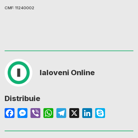
CMF: 11240002
Ialoveni Online
Distribuie
Facebook
Messenger
Viber
WhatsApp
Telegram
X
LinkedIn
Skype