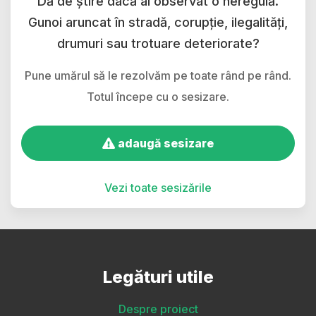
Dă de știre dacă ai observat o neregulă.
Gunoi aruncat în stradă, corupție, ilegalități,
drumuri sau trotuare deteriorate?
Pune umărul să le rezolvăm pe toate rând pe rând.
Totul începe cu o sesizare.
adaugă sesizare
Vezi toate sesizările
Legături utile
Despre proiect