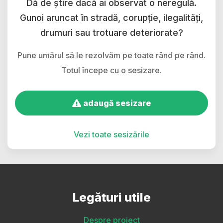
Dă de știre dacă ai observat o neregulă.
Gunoi aruncat în stradă, corupție, ilegalități,
drumuri sau trotuare deteriorate?
Pune umărul să le rezolvăm pe toate rând pe rând.
Totul începe cu o sesizare.
adaugă sesizare
Vezi toate sesizările
Legături utile
Despre proiect