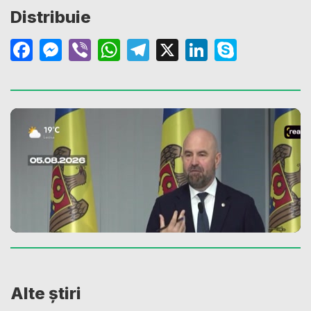
Distribuie
Facebook
Messenger
Viber
WhatsApp
Telegram
X
LinkedIn
Skype
Alte știri