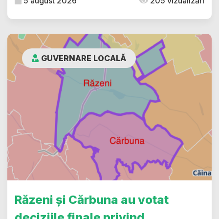
5 august 2026
205 vizualizări
GUVERNARE LOCALĂ
Răzeni și Cărbuna au votat
deciziile finale privind