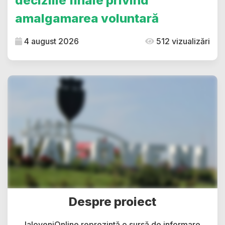
deciziile finale privind
amalgamarea voluntară
4 august 2026
512 vizualizări
Despre proiect
IaloveniOnline reprezintă o sursă de informare