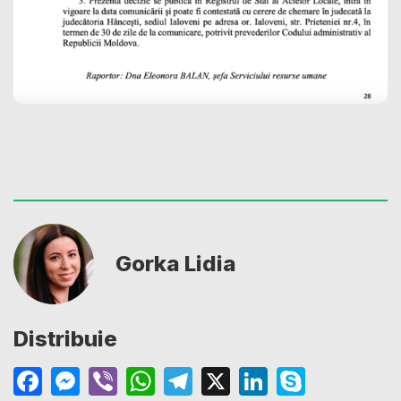
Gorka Lidia
Distribuie
Facebook
Messenger
Viber
WhatsApp
Telegram
X
LinkedIn
Skype