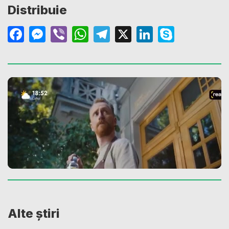
Distribuie
Facebook
Messenger
Viber
WhatsApp
Telegram
X
LinkedIn
Skype
Alte știri