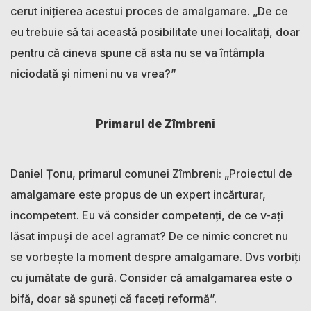
cerut inițierea acestui proces de amalgamare. „De ce
eu trebuie să tai această posibilitate unei localitați, doar
pentru că cineva spune că asta nu se va întâmpla
niciodată și nimeni nu va vrea?”
Primarul de Zîmbreni
Daniel Țonu, primarul comunei Zîmbreni: „Proiectul de
amalgamare este propus de un expert incărturar,
incompetent. Eu vă consider competenți, de ce v-ați
lăsat impuși de acel agramat? De ce nimic concret nu
se vorbește la moment despre amalgamare. Dvs vorbiți
cu jumătate de gură. Consider că amalgamarea este o
bifă, doar să spuneți că faceți reformă”.