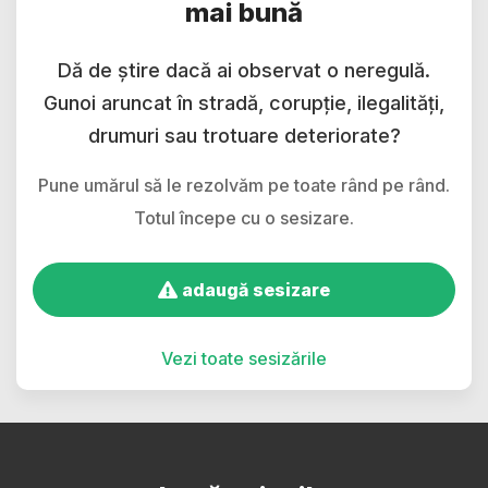
mai bună
Dă de știre dacă ai observat o neregulă.
Gunoi aruncat în stradă, corupție, ilegalități,
drumuri sau trotuare deteriorate?
Pune umărul să le rezolvăm pe toate rând pe rând.
Totul începe cu o sesizare.
adaugă sesizare
Vezi toate sesizările