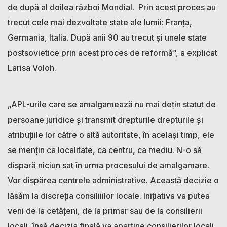
de după al doilea război Mondial. Prin acest proces au
trecut cele mai dezvoltate state ale lumii: Franța,
Germania, Italia. După anii 90 au trecut și unele state
postsovietice prin acest proces de reformă”, a explicat
Larisa Voloh.
„APL-urile care se amalgamează nu mai dețin statut de
persoane juridice și transmit drepturile drepturile și
atribuțiile lor către o altă autoritate, în același timp, ele
se mențin ca localitate, ca centru, ca mediu. N-o să
dispară niciun sat în urma procesului de amalgamare.
Vor dispărea centrele administrative. Această decizie o
lăsăm la discreția consiliiilor locale. Inițiativa va putea
veni de la cetățeni, de la primar sau de la consilierii
locali, însă decizia finală va aparține consilierilor locali.