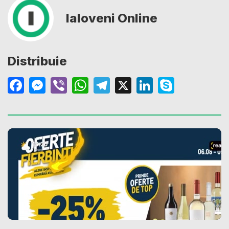
Ialoveni Online
Distribuie
Facebook
Messenger
Viber
WhatsApp
Telegram
X
LinkedIn
Skype