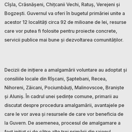
Cîșla, Crăsnășeni, Chițcanii Vechi, Ratuș, Verejeni și
Bogzești. Guvernul va oferi în bugetul primăriei unite a
acestor 12 localități circa 92 de milioane de lei, resurse
care vor putea fi folosite pentru proiecte concrete,
servicii publice mai bune și dezvoltarea comunităților.
Decizii de inițiere a amalgamării voluntare au adoptat și
consiliile locale din Rîșcani, Șaptebani, Recea,
Nihoreni, Zăicani, Pociumbăuți, Malinovscoe, Braniște
și Aluniș. În cadrul unei ședințe comune, primarii au
discutat despre procedura amalgamării, avantajele pe
care le vor avea și resursele de care vor beneficia de
la Guvern. De asemenea, procesul de amalgamare a
fost inițiat și de către alte trei primării din raionul