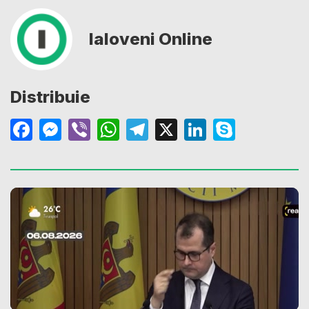
Ialoveni Online
Distribuie
Facebook
Messenger
Viber
WhatsApp
Telegram
X
LinkedIn
Skype