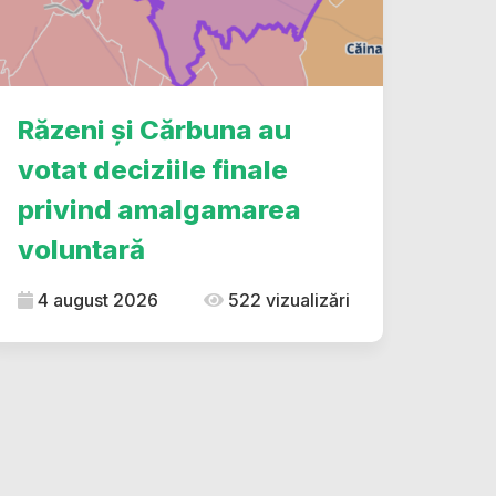
Răzeni și Cărbuna au
votat deciziile finale
privind amalgamarea
voluntară
4 august 2026
522 vizualizări