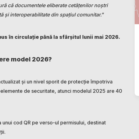
ră că documentele eliberate cetățenilor noștri
 și interoperabilitate din spațiul comunitar.
”
s în circulație până la sfârșitul lunii mai 2026.
ere model 2026?
tualizat și un nivel sporit de protecție împotriva
 4 elemente de securitate, atunci modelul 2025 are 40
ea unui cod QR pe verso-ul permisului, destinat
ții.