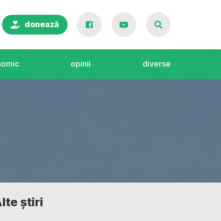
donează
nomic
opinii
diverse
lte știri