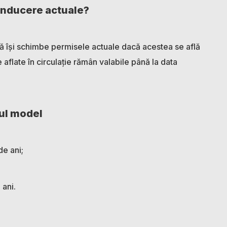
onducere actuale?
ă își schimbe permisele actuale dacă acestea se află
aflate în circulație rămân valabile până la data
oul model
de ani;
 ani.