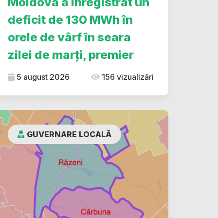
Moldova a înregistrat un
deficit de 130 MWh în
orele de vârf în seara
zilei de marți, premier
5 august 2026
156 vizualizări
GUVERNARE LOCALĂ