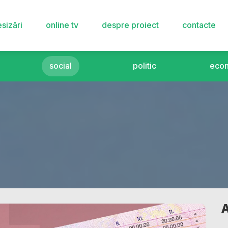
sizări
online tv
despre proiect
contacte
social
politic
eco
A