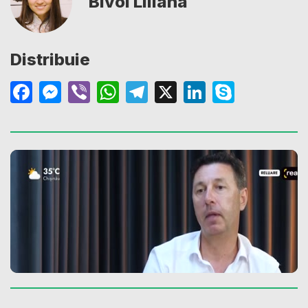
Bivol Liliana
Distribuie
Facebook
Messenger
Viber
WhatsApp
Telegram
X
LinkedIn
Skype