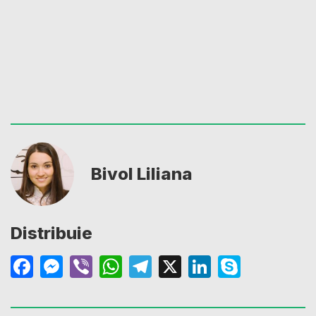
Bivol Liliana
Distribuie
Facebook
Messenger
Viber
WhatsApp
Telegram
X
LinkedIn
Skype