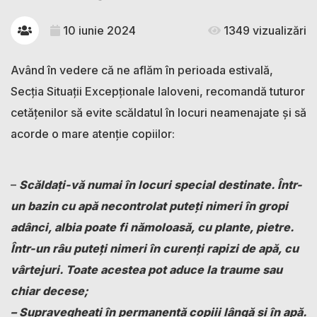
10 iunie 2024
1349 vizualizări
Având în vedere că ne aflăm în perioada estivală,
Secţia Situații Excepționale Ialoveni, recomandă tuturor
cetăţenilor să evite scăldatul în locuri neamenajate şi să
acorde o mare atenţie copiilor:
–
Scăldaţi-vă numai în locuri special destinate. Într-
un bazin cu apă necontrolat puteţi nimeri în gropi
adânci, albia poate fi nămoloasă, cu plante, pietre.
Într-un râu puteţi nimeri în curenţi rapizi de apă, cu
vârtejuri. Toate acestea pot aduce la traume sau
chiar decese;
– Supravegheați în permanență copiii lângă şi în apă.