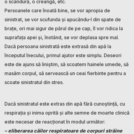
o scândură, o creangă, etc.
Persoanele care înoată bine, se vor apropia de
sinistrat, se vor scufunda şi apucându-l din spate de
braţe, ori mai sigur de părul de pe cap, îl vor ridica la
suprafaţa apei şi, înotând, se vor deplasa spre mal.
Dacă persoana sinistrată este extrasă din apă la
începutul înecului, primul ajutor este simplu. Deseori
este de ajuns să liniştim, să scoatem hainele umede, să
masăm corpul, să servească un ceai fierbinte pentru a
scoate sinistratul din stres.
Dacă sinistratul este extras din apă fără cunoştinţă, cu
respiraţia şi inima oprită şi alte semne de moarte clinică
este necesar de reacţionat în modul următor:
– eliberarea căilor respiratoare de corpuri străine