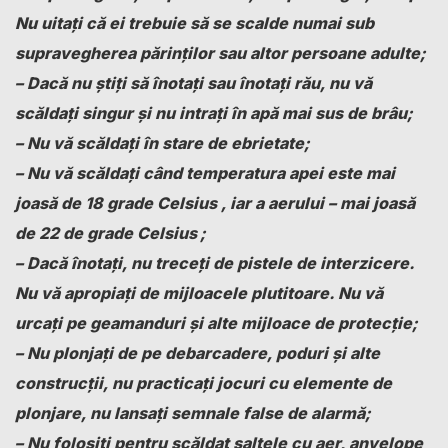
Nu uitaţi că ei trebuie să se scalde numai sub
supravegherea părinţilor sau altor persoane adulte;
– Dacă nu știți să înotaţi sau înotaţi rău, nu vă
scăldaţi singur şi nu intraţi în apă mai sus de brâu;
– Nu vă scăldaţi în stare de ebrietate;
– Nu vă scăldaţi când temperatura apei este mai
joasă de 18 grade Celsius , iar a aerului – mai joasă
de 22 de grade Celsius
;
– Dacă înotați, nu treceţi de pistele de interzicere.
Nu vă apropiaţi de mijloacele plutitoare. Nu vă
urcaţi pe geamanduri şi alte mijloace de protecţie;
– Nu plonjaţi de pe debarcadere, poduri şi alte
construcţii, nu practicaţi jocuri cu elemente de
plonjare, nu lansaţi semnale false de alarmă;
– Nu folosiţi pentru scăldat saltele cu aer, anvelope