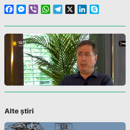
Facebook
Messenger
Viber
WhatsApp
Telegram
X
LinkedIn
Skype
Alte știri