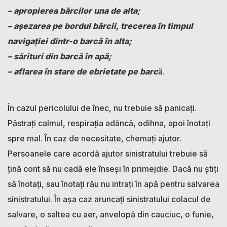
– apropierea bărcilor una de alta;
– aşezarea pe bordul bărcii, trecerea în timpul
navigaţiei dintr-o barcă în alta;
– sărituri din barcă în apă;
– aflarea în stare de ebrietate pe barc
ă.
În cazul pericolului de înec, nu trebuie să panicaţi.
Păstraţi calmul, respiraţia adâncă, odihna, apoi înotaţi
spre mal. În caz de necesitate, chemaţi ajutor.
Persoanele care acordă ajutor sinistratului trebuie să
ţină cont să nu cadă ele înseși în primejdie. Dacă nu ştiţi
să înotaţi, sau înotaţi rău nu intraţi în apă pentru salvarea
sinistratului. În aşa caz aruncaţi sinistratului colacul de
salvare, o saltea cu aer, anvelopă din cauciuc, o funie,