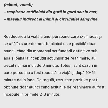
(nămol, vomă);
– respiraţie artificială din gură în gură sau în nas;
– masajul indirect al inimii şi circulaţiei sangvine.
Readucerea la viaţă a unei persoane care s-a înecat şi
se află în stare de moarte clinică este posibilă doar
atunci, când din momentul scufundării definitive sub
apă şi până la începutul acţiunilor de reanimare, au
trecut nu mai mult de 6 minute. Totuși, sunt cazuri în
care persoana a fost readusă la viață și după 10-15
minute de la înec. Ca regulă, rezultate pozitive pot fi
obţinute doar atunci când acţiunile de reanimare au fost
începute în primele 2-3 minute.