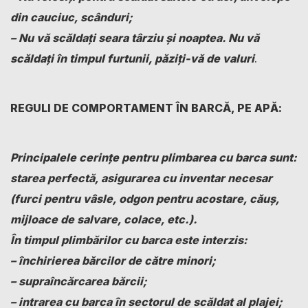
din cauciuc, scânduri;
– Nu vă scăldaţi seara târziu şi noaptea. Nu vă
scăldaţi în timpul furtunii, păziţi-vă de valuri
.
REGULI DE COMPORTAMENT ÎN BARCĂ, PE APĂ:
Principalele cerinţe pentru plimbarea cu barca sunt:
starea perfectă, asigurarea cu inventar necesar
(furci pentru vâsle, odgon pentru acostare, căuş,
mijloace de salvare, colace, etc.).
În timpul plimbărilor cu barca este interzis:
– închirierea bărcilor de către minori;
– supraîncărcarea bărcii;
– intrarea cu barca în sectorul de scăldat al plajei;