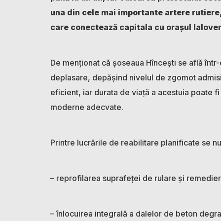
una din cele mai importante artere rutiere,
care conectează capitala cu orașul Ialoveni,
De menționat că șoseaua Hîncești se află într-
deplasare, depășind nivelul de zgomot admisibil
eficient, iar durata de viață a acestuia poate f
moderne adecvate.
Printre lucrările de reabilitare planificate se 
– reprofilarea suprafeței de rulare și remedi
– înlocuirea integrală a dalelor de beton degr