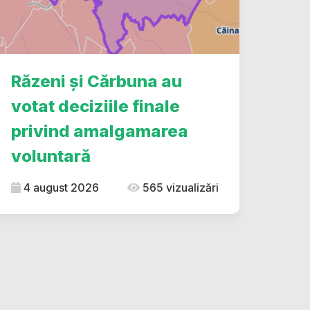
Răzeni și Cărbuna au
votat deciziile finale
privind amalgamarea
voluntară
4 august 2026
565 vizualizări