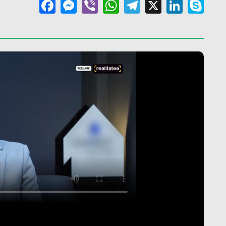
Facebook
Messenger
Viber
WhatsApp
Telegram
X
Linke
Sk