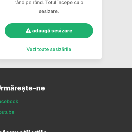
rând pe rând. Totul începe cu o
sesizare.
adaugă sesizare
Vezi toate sesizările
rmărește-ne
acebook
outube