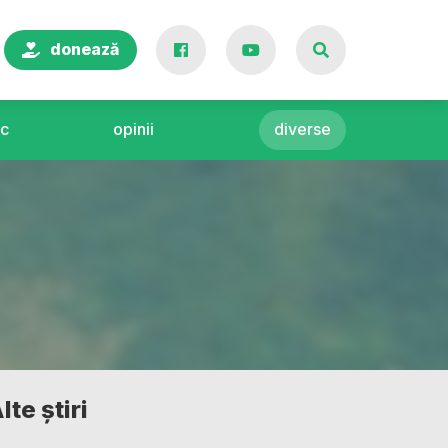
donează
c
opinii
diverse
lte știri