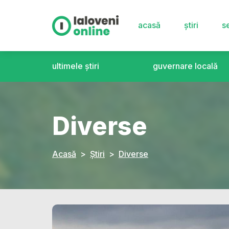
acasă
știri
se
ultimele știri
guvernare locală
Diverse
Acasă
Știri
Diverse