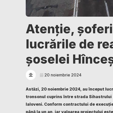
Atenție, șofer
lucrările de re
șoselei Hînceș
20 noiembrie 2024
Astăzi, 20 noiembrie 2024, au început lucră
tronsonul cuprins între strada Sihastrului 
Ialoveni. Conform contractului de execuție,
până la un an, iar valoarea proiectului est