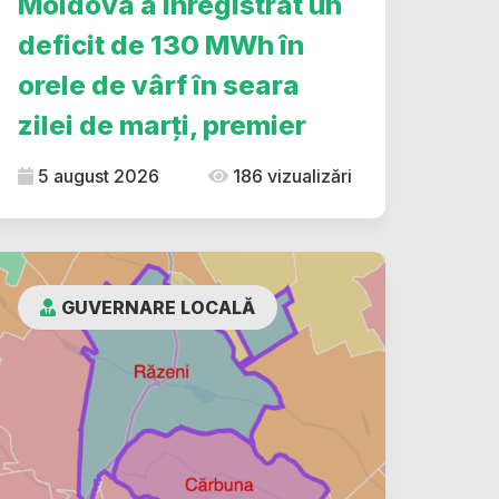
Moldova a înregistrat un
deficit de 130 MWh în
orele de vârf în seara
zilei de marți, premier
5 august 2026
186 vizualizări
GUVERNARE LOCALĂ