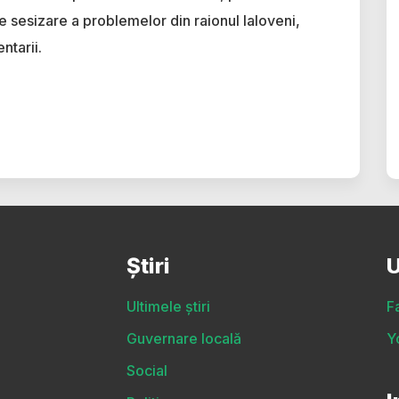
e sesizare a problemelor din raionul Ialoveni,
ntarii.
Știri
U
Ultimele știri
F
Guvernare locală
Y
Social