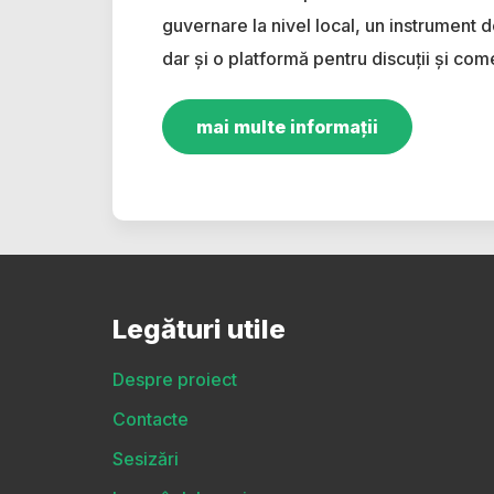
guvernare la nivel local, un instrument d
dar și o platformă pentru discuții și come
mai multe informații
Legături utile
Despre proiect
Contacte
Sesizări