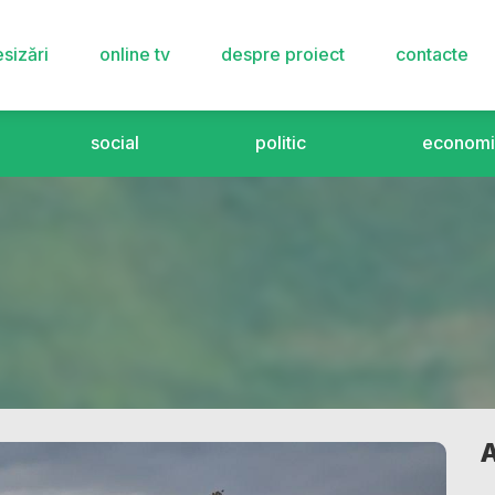
sizări
online tv
despre proiect
contacte
social
politic
economi
A