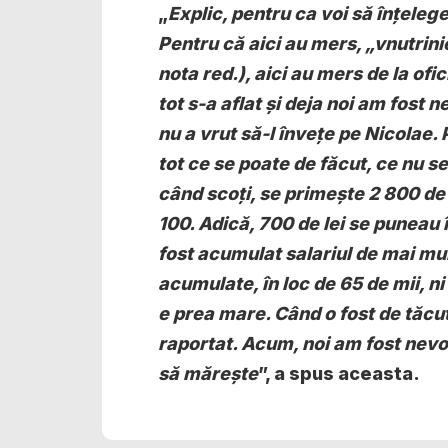
„
Explic, pentru ca voi să înțeleg
Pentru că aici au mers, „vnutrini
nota red.), aici au mers de la ofi
tot s-a aflat și deja noi am fost 
nu a vrut să-l învețe pe Nicolae.
tot ce se poate de făcut, ce nu se 
când scoți, se primește 2 800 de
100. Adică, 700 de lei se puneau î
fost acumulat salariul de mai mul
acumulate, în loc de 65 de mii, ni
e prea mare. Când o fost de tăcut
raportat. Acum, noi am fost nevo
să mărește
”, a spus aceasta.