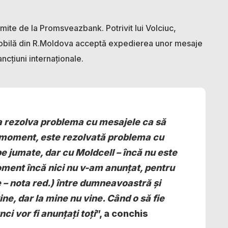
imite de la Promsveazbank. Potrivit lui Volciuc,
mobilă din R.Moldova acceptă expedierea unor mesaje
ancțiuni internaționale.
 a rezolva problema cu mesajele ca să
a moment, este rezolvată problema cu
e jumate, dar cu Moldcell – încă nu este
oment încă nici nu v-am anunțat, pentru
e – nota red.) între dumneavoastră și
vine, dar la mine nu vine. Când o să fie
i vor fi anunțați toți
”, a conchis