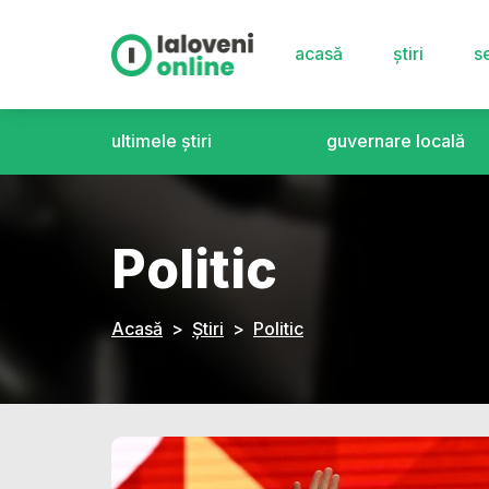
acasă
știri
se
ultimele știri
guvernare locală
Politic
Acasă
Știri
Politic