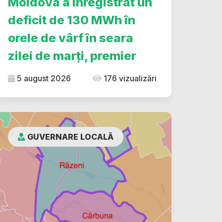
Moldova a înregistrat un
deficit de 130 MWh în
orele de vârf în seara
zilei de marți, premier
5 august 2026
176 vizualizări
GUVERNARE LOCALĂ