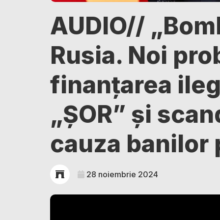
AUDIO// „Bom
Rusia. Noi pro
finanțarea ileg
„ȘOR” și scand
cauza banilor 
28 noiembrie 2024