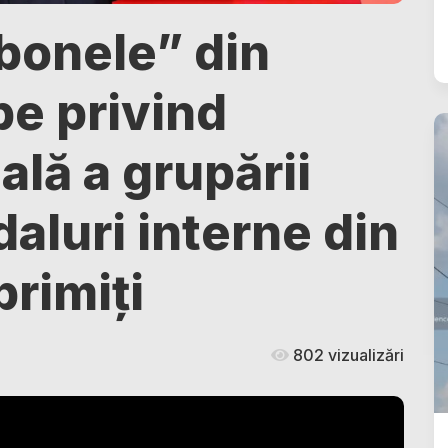
bonele” din
be privind
ală a grupării
aluri interne din
primiți
802 vizualizări