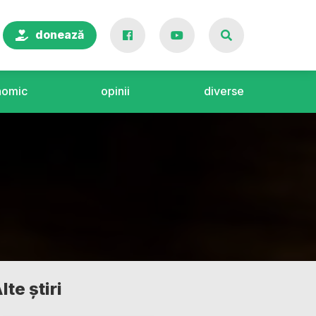
donează
nomic
opinii
diverse
lte știri