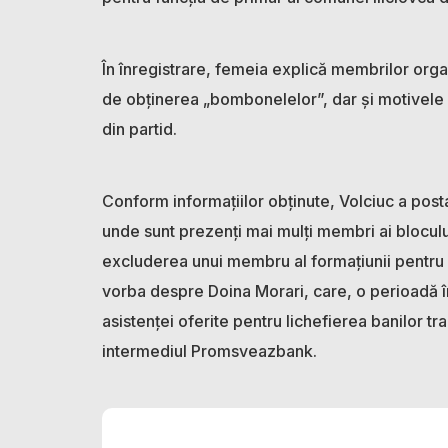
În înregistrare, femeia explică membrilor organi
de obținerea „bombonelelor”, dar și motivele 
din partid.
Conform informațiilor obținute, Volciuc a pos
unde sunt prezenți mai mulți membri ai blocului
excluderea unui membru al formațiunii pentru fu
vorba despre Doina Morari, care, o perioadă î
asistenței oferite pentru lichefierea banilor t
intermediul Promsveazbank.