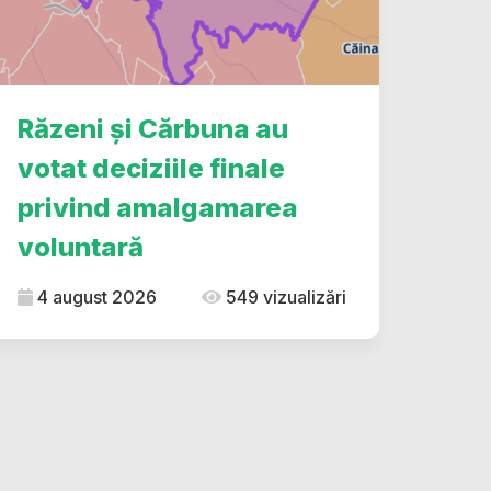
Răzeni și Cărbuna au
votat deciziile finale
privind amalgamarea
voluntară
4 august 2026
549 vizualizări