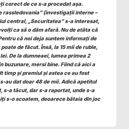
eți corect de ce s-a procedat așa.
e rassledovania” (investigații interne –
ciul central, „Securitatea” s-a interesat,
nevoiți ca să o dăm afară. Nu de atâta că
 Pentru că noi deja suntem informați de
poate de făcut. Însă, la 15 mii de ruble,
 lei. De la dumneaei, lumea primea 2
n buzunare, mersi bine. Fiind că aici a
t timp și premiul și astea ce au fost
 s-au dat doar 48 de mii. Adică apetitul
, s-a tăcut, dar s-a raportat, unde s-a
iți s-o scoatem, deoarece bătaia din joc