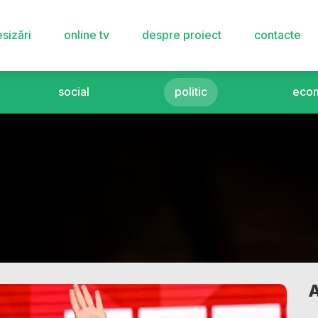
sizări
online tv
despre proiect
contacte
social
politic
eco
A