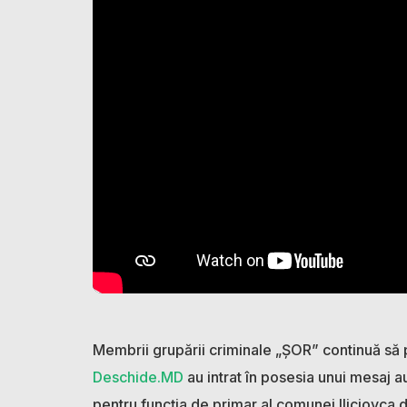
Membrii grupării criminale „ȘOR” continuă să p
Deschide.MD
au intrat în posesia unui mesaj au
pentru funcția de primar al comunei Iliciovca di