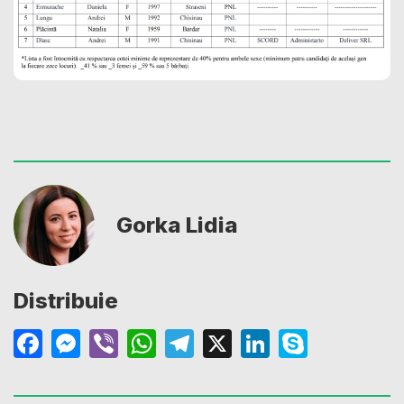
Gorka Lidia
Distribuie
Facebook
Messenger
Viber
WhatsApp
Telegram
X
LinkedIn
Skype