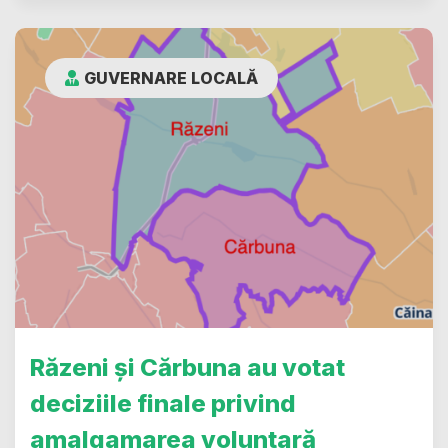
GUVERNARE LOCALĂ
Răzeni și Cărbuna au votat
deciziile finale privind
amalgamarea voluntară