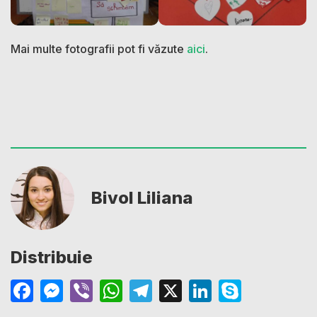
Mai multe fotografii pot fi văzute
aici
.
Bivol Liliana
Distribuie
Facebook
Messenger
Viber
WhatsApp
Telegram
X
LinkedIn
Skype