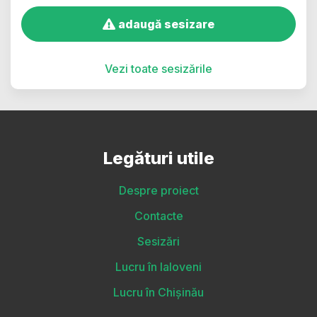
adaugă sesizare
Vezi toate sesizările
Legături utile
Despre proiect
Contacte
Sesizări
Lucru în Ialoveni
Lucru în Chișinău