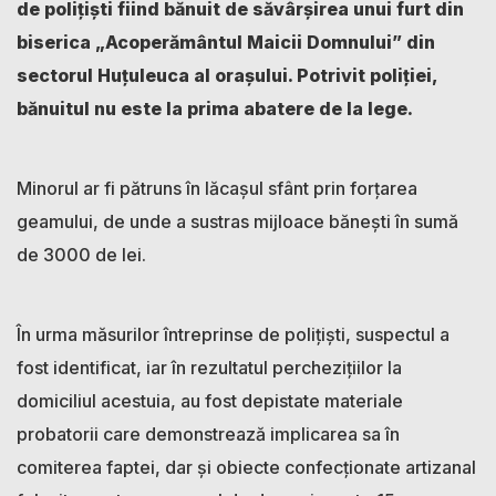
de polițiști fiind bănuit de săvârșirea unui furt din
biserica „Acoperământul Maicii Domnului” din
sectorul Huțuleuca al orașului. Potrivit poliției,
bănuitul nu este la prima abatere de la lege.
Minorul ar fi pătruns în lăcașul sfânt prin forțarea
geamului, de unde a sustras mijloace bănești în sumă
de 3000 de lei.
În urma măsurilor întreprinse de polițiști, suspectul a
fost identificat, iar în rezultatul perchezițiilor la
domiciliul acestuia, au fost depistate materiale
probatorii care demonstrează implicarea sa în
comiterea faptei, dar și obiecte confecționate artizanal