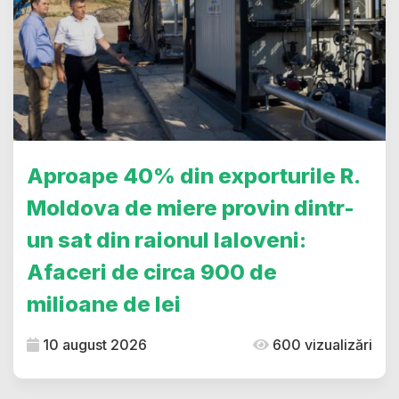
Aproape 40% din exporturile R.
Moldova de miere provin dintr-
un sat din raionul Ialoveni:
Afaceri de circa 900 de
milioane de lei
10 august 2026
600 vizualizări