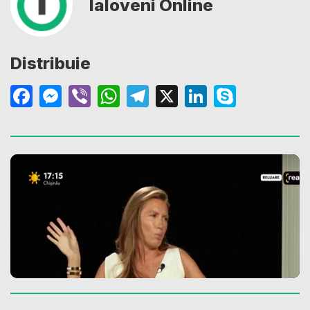
Ialoveni Online
Distribuie
Facebook
Messenger
Viber
WhatsApp
Telegram
X
LinkedIn
Skype