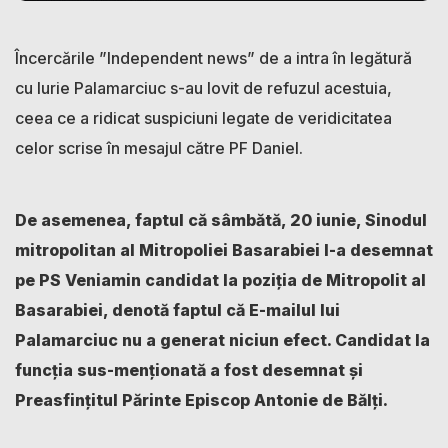
Încercările ”Independent news” de a intra în legătură
cu Iurie Palamarciuc s-au lovit de refuzul acestuia,
ceea ce a ridicat suspiciuni legate de veridicitatea
celor scrise în mesajul către PF Daniel.
De asemenea, faptul că
sâmbătă, 20 iunie, Sinodul
mitropolitan al Mitropoliei Basarabiei l-a desemnat
pe PS Veniamin candidat la poziția de Mitropolit al
Basarabiei, denotă faptul că E-mailul lui
Palamarciuc nu a generat niciun efect. Candidat la
funcția sus-menționată a fost desemnat și
Preasfinţitul Părinte Episcop Antonie de Bălți.