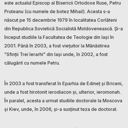
este actualul Episcop al Bisericii Ortodoxe Ruse, Petru
Pruteanu (cu numele de botez Mihail). Acesta s-a
născut pe 15 decembrie 1979 în localitatea Corlăteni
din Republica Sovietică Socialistă Moldovenească. Și-a
început studiile la Facultatea de Teologie din Iași în
2001. Până în 2003, a fost viețuitor la Mănăstirea
”Sfinţii Trei Ierarhi” din Iaşi unde, în 2002, a fost
călugărit cu numele Petru.
În 2003 a fost transferat în Eparhia de Edineţ şi Briceni,
unde a fost hirotonit ierodiacon şi, ulterior, ieromonah.
În paralel, acesta a urmat studiile doctorale la Moscova
și Kiev, unde, în 2006, și-a susținut teza de doctorat.