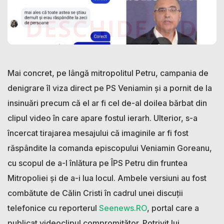
Mai concret, pe lângă mitropolitul Petru, campania de
denigrare îl viza direct pe PS Veniamin și a pornit de la
insinuări precum că el ar fi cel de-al doilea bărbat din
clipul video în care apare fostul ierarh. Ulterior, s-a
încercat tirajarea mesajului că imaginile ar fi fost
răspândite la comanda episcopului Veniamin Goreanu,
cu scopul de a-l înlătura pe ÎPS Petru din fruntea
Mitropoliei și de a-i lua locul. Ambele versiuni au fost
combătute de Călin Cristi în cadrul unei discuții
telefonice cu reporterul
Seenews.RO
, portal care a
publicat videoclipul compromițător. Potrivit lui,