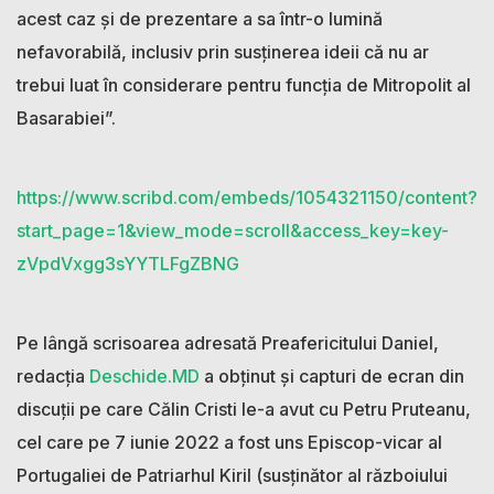
acest caz și de prezentare a sa într-o lumină
nefavorabilă, inclusiv prin susținerea ideii că nu ar
trebui luat în considerare pentru funcția de Mitropolit al
Basarabiei”.
https://www.scribd.com/embeds/1054321150/content?
start_page=1&view_mode=scroll&access_key=key-
zVpdVxgg3sYYTLFgZBNG
Pe lângă scrisoarea adresată Preafericitului Daniel,
redacția
Deschide.MD
a obținut și capturi de ecran din
discuții pe care Călin Cristi le-a avut cu Petru Pruteanu,
cel care pe 7 iunie 2022 a fost uns Episcop-vicar al
Portugaliei de Patriarhul Kiril (susținător al războiului