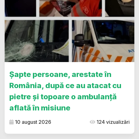
Șapte persoane, arestate în
România, după ce au atacat cu
pietre și topoare o ambulanță
aflată în misiune
10 august 2026
124 vizualizări