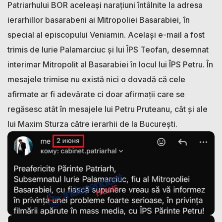
Patriarhului BOR aceleași narațiuni întâlnite la adresa
ierarhillor basarabeni ai Mitropoliei Basarabiei, în
special al episcopului Veniamin. Același e-mail a fost
trimis de Iurie Palamarciuc și lui ÎPS Teofan, desemnat
interimar Mitropolit al Basarabiei în locul lui ÎPS Petru. În
mesajele trimise nu există nici o dovadă că cele
afirmate ar fi adevărate ci doar afirmații care se
regăsesc atât în mesajele lui Petru Pruteanu, cât și ale
lui Maxim Sturza către ierarhii de la București.