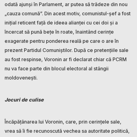
odată ajunși în Parlament, ar putea să trădeze din nou
„cauza comună”. Din acest motiv, comunistul-șef a fost
inițial reticent față de ideea alianței cu cei doi și a
încercat să pună bețe în roate, înaintând cerințe
exagerate pentru ponderea reală pe care o are în
prezent Partidul Comuniștilor. După ce pretențiile sale
au fost respinse, Voronin ar fi declarat chiar că PCRM
nu va face parte din blocul electoral al stângii
moldovenești.
Jocuri de culise
Încăpățânarea lui Voronin, care, prin cerințele sale,
vrea să îi fie recunoscută vechea sa autoritate politică,