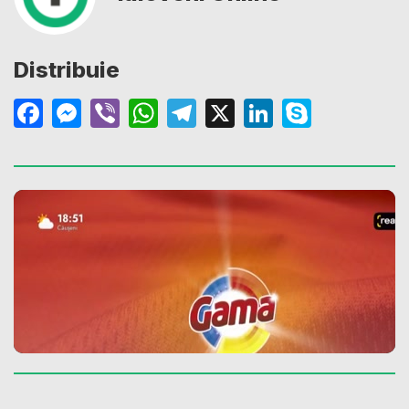
Distribuie
Facebook
Messenger
Viber
WhatsApp
Telegram
X
LinkedIn
Skype