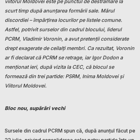
viitorul Moldovei este pe punctul de destrămare la
scurt timp după anunțarea formării sale. Mărul
discordiei – împărțirea locurilor pe listele comune.
Astfel, potrivit surselor din cadrul blocului, liderul
PCRM, Vladimir Voronin, a avut pretenții considerate
drept exagerate de ceilalți membri. Ca rezultat, Voronin
ar fi declarat că PCRM se retrage, iar Igor Dodon a
menționat ieri, după vizita la CEC, că blocul se
formează din trei partide: PSRM, Inima Moldovei și
Viitorul Moldovei.
Bloc nou, supărări vechi
Sursele din cadrul PCRM spun că, după anunțul făcut pe
22 iulie, privind consolidarea celor patru partide într-un