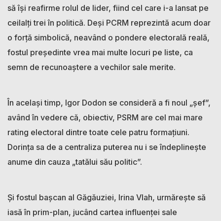
să își reafirme rolul de lider, fiind cel care i-a lansat pe
ceilalți trei în politică. Deși PCRM reprezintă acum doar
o forță simbolică, neavând o pondere electorală reală,
fostul președinte vrea mai multe locuri pe liste, ca
semn de recunoaștere a vechilor sale merite.
În același timp, Igor Dodon se consideră a fi noul „șef”,
având în vedere că, obiectiv, PSRM are cel mai mare
rating electoral dintre toate cele patru formațiuni.
Dorința sa de a centraliza puterea nu i se îndeplinește
anume din cauza „tatălui său politic”.
Și fostul bașcan al Găgăuziei, Irina Vlah, urmărește să
iasă în prim-plan, jucând cartea influenței sale