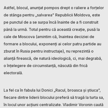
Astfel, blocul, anunțat pompos drept o raliere a forțelor
de stânga pentru „salvarea” Republicii Moldova, este
pe punctul de a se surpa încă înainte de a fi construit
până la urmă. Totul pentru că această creație, pusă la
cale de Moscova (amintim că, înaintea deciziei de
formare a blocului, exponenți ai celor patru partide au
zburat în Rusia pentru instructaje), nu reprezintă o
alianță firească, de natură ideologică, ci, mai degrabă,
o înțelegere de circumstanță, născută din frică
electorală.
La fel ca în fabula lui Donici „Racul, broasca și știuca”,
fiecare dintre liderii blocului preferă să tragă la turta sa,
în locul unor acțiuni centralizate. Vladimir Voronin caută