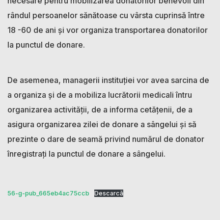
necesare pentru mobilizarea donatorilor benevoli din
rândul persoanelor sănătoase cu vârsta cuprinsă între
18 -60 de ani și vor organiza transportarea donatorilor
la punctul de donare.
De asemenea, managerii instituției vor avea sarcina de
a organiza și de a mobiliza lucrătorii medicali întru
organizarea activității, de a informa cetățenii, de a
asigura organizarea zilei de donare a sângelui și să
prezinte o dare de seamă privind numărul de donator
înregistrați la punctul de donare a sângelui.
56-g-pub_665eb4ac75ccb
Descarcă