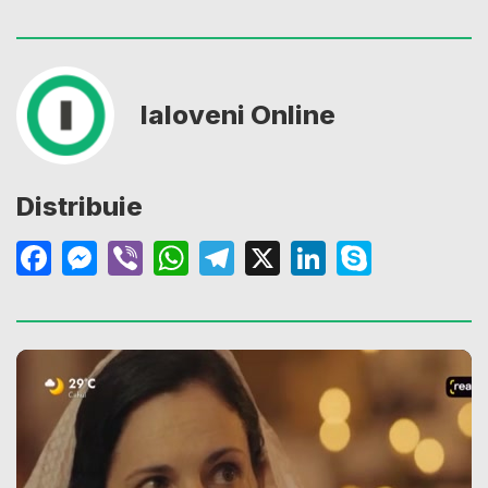
Ialoveni Online
Distribuie
Facebook
Messenger
Viber
WhatsApp
Telegram
X
LinkedIn
Skype