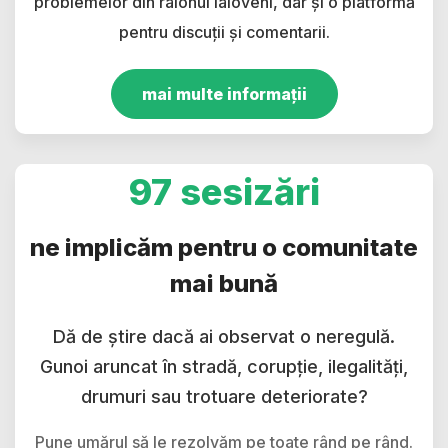
problemelor din raionul Ialoveni, dar și o platformă
pentru discuții și comentarii.
mai multe informații
97 sesizări
ne implicăm pentru o comunitate
mai bună
Dă de știre dacă ai observat o neregulă.
Gunoi aruncat în stradă, corupție, ilegalități,
drumuri sau trotuare deteriorate?
Pune umărul să le rezolvăm pe toate rând pe rând.