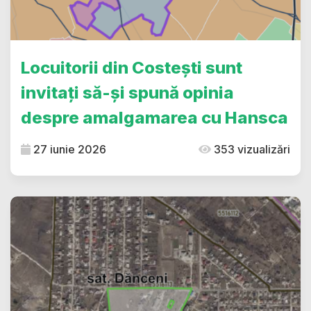
Locuitorii din Costești sunt
invitați să-și spună opinia
despre amalgamarea cu Hansca
27 iunie 2026
353 vizualizări