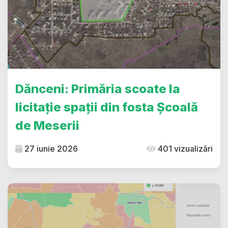
Dănceni: Primăria scoate la
licitație spații din fosta Școală
de Meserii
27 iunie 2026
401 vizualizări