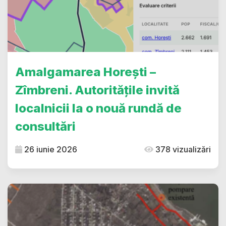
Amalgamarea Horești –
Zîmbreni. Autoritățile invită
localnicii la o nouă rundă de
consultări
26 iunie 2026
378 vizualizări