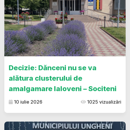
Decizie: Dănceni nu se va
alătura clusterului de
amalgamare Ialoveni – Sociteni
10 iulie 2026
1025 vizualizări