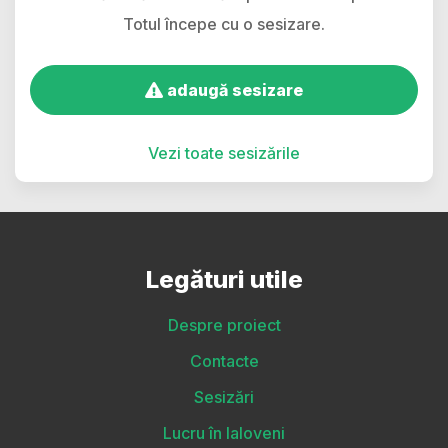
Totul începe cu o sesizare.
adaugă sesizare
Vezi toate sesizările
Legături utile
Despre proiect
Contacte
Sesizări
Lucru în Ialoveni