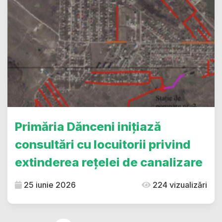
Primăria Dănceni inițiază
consultări cu locuitorii privind
extinderea rețelei de canalizare
25 iunie 2026
224 vizualizări