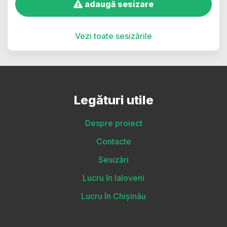
adaugă sesizare
Vezi toate sesizările
Legături utile
Despre proiect
Contacte
Sesizări
Lucru în Ialoveni
Lucru în Chișinău