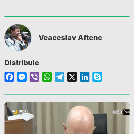
Veaceslav Aftene
Distribuie
Facebook
Messenger
Viber
WhatsApp
Telegram
X
LinkedIn
Skype