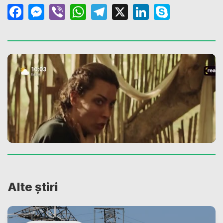
Facebook
Messenger
Viber
WhatsApp
Telegram
X
LinkedIn
Skype
Alte știri