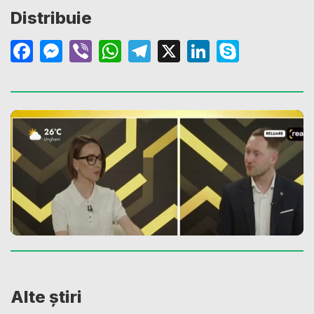
Distribuie
Facebook
Messenger
Viber
WhatsApp
Telegram
X
LinkedIn
Skype
Alte știri