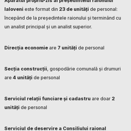
Aparatul propriu-zis al președintelui raionului
Ialoveni
este format din
23 de unități
de personal:
începând de la președintele raionului și terminând cu
un analist principal și un analist superior.
Direcția economie
are
7 unități
de personal
Secția construcții
, gospodărie comunală și drumuri
are
4 unități
de personal
Serviciul relații funciare și cadastru
are doar
2
unități
de personal
Serviciul de deservire a Consiliului raional