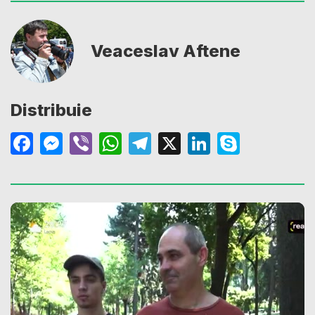
Veaceslav Aftene
Distribuie
Facebook
Messenger
Viber
WhatsApp
Telegram
X
LinkedIn
Skype