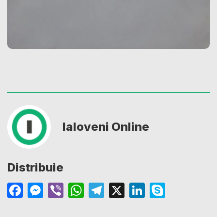
Ialoveni Online
Distribuie
Facebook
Messenger
Viber
WhatsApp
Telegram
X
LinkedIn
Skype