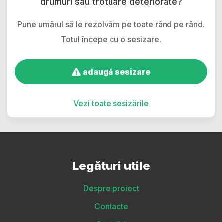
drumuri sau trotuare deteriorate?
Pune umărul să le rezolvăm pe toate rând pe rând.
Totul începe cu o sesizare.
adaugă sesizare
Vezi toate sesizările
Legături utile
Despre proiect
Contacte