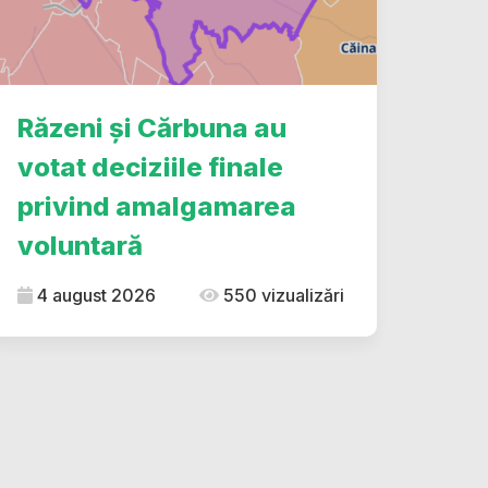
Răzeni și Cărbuna au
votat deciziile finale
privind amalgamarea
voluntară
4 august 2026
550 vizualizări