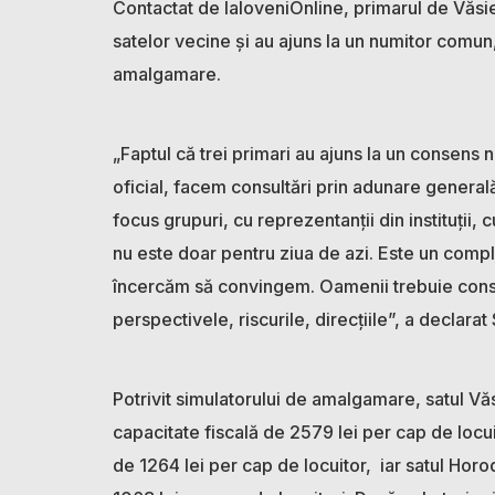
Contactat de IaloveniOnline, primarul de Văsie
satelor vecine și au ajuns la un numitor comun,
amalgamare.
„Faptul că trei primari au ajuns la un consens 
oficial, facem consultări prin adunare general
focus grupuri, cu reprezentanții din instituții
nu este doar pentru ziua de azi. Este un comp
încercăm să convingem. Oamenii trebuie consult
perspectivele, riscurile, direcțiile”, a declara
Potrivit simulatorului de amalgamare, satul Văs
capacitate fiscală de 2579 lei per cap de locuit
de 1264 lei per cap de locuitor, iar satul Horo