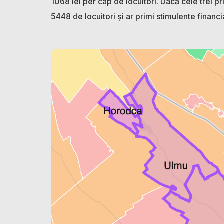
1068 lei per cap de locuitori. Dacă cele trei p
5448 de locuitori și ar primi stimulente finan