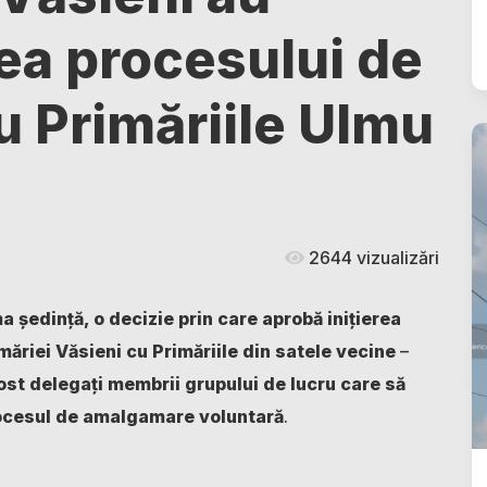
rea procesului de
 Primăriile Ulmu
2644 vizualizări
a ședință, o decizie prin care aprobă inițierea
ăriei Văsieni cu Primăriile din satele vecine
–
ost delegați membrii grupului de lucru care să
rocesul de amalgamare voluntară
.