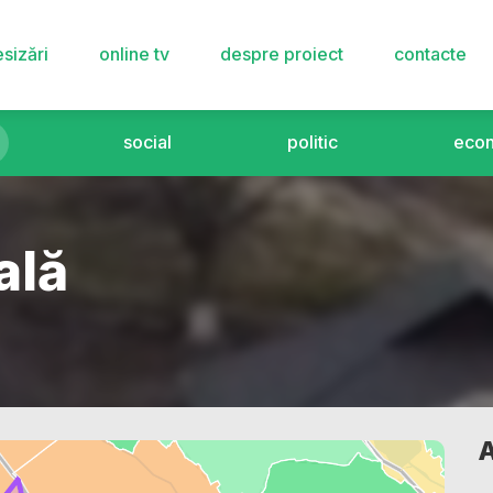
sizări
online tv
despre proiect
contacte
social
politic
eco
ală
A