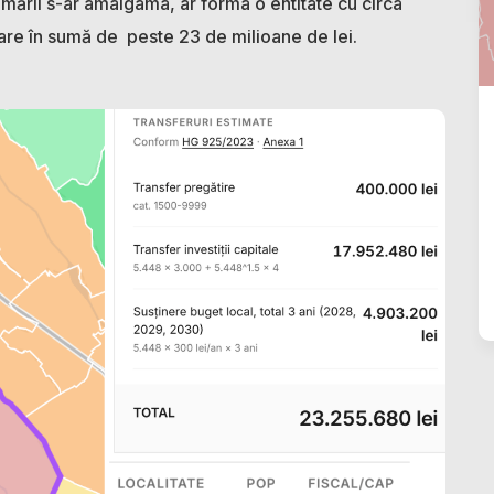
rimării s-ar amalgama, ar forma o entitate cu circa
ciare în sumă de peste 23 de milioane de lei.