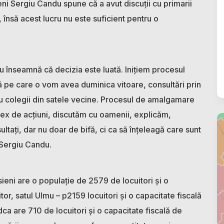
ni Sergiu Candu spune că a avut discuții cu primarii
 însă acest lucru nu este suficient pentru o
nu înseamnă că decizia este luată. Inițiem procesul
ă pe care o vom avea duminica vitoare, consultări prin
, cu colegii din satele vecine. Procesul de amalgamare
lex de acțiuni, discutăm cu oamenii, explicăm,
ați, dar nu doar de bifă, ci ca să înțeleagă care sunt
t Sergiu Candu.
ieni are o populație de 2579 de locuitori și o
or, satul Ulmu – p2159 locuitori și o capacitate fiscală
dca are 710 de locuitori și o capacitate fiscală de