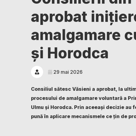
aprobat iniție
amalgamare cu
și Horodca
29 mai 2026
Consiliul sătesc Văsieni a aprobat, la ultim
procesului de amalgamare voluntară a Prim
Ulmu și Horodca. Prin aceeași decizie au f
pună în aplicare mecanismele ce țin de p