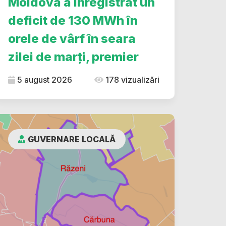
Moldova a înregistrat un
deficit de 130 MWh în
orele de vârf în seara
zilei de marți, premier
5 august 2026
178 vizualizări
GUVERNARE LOCALĂ