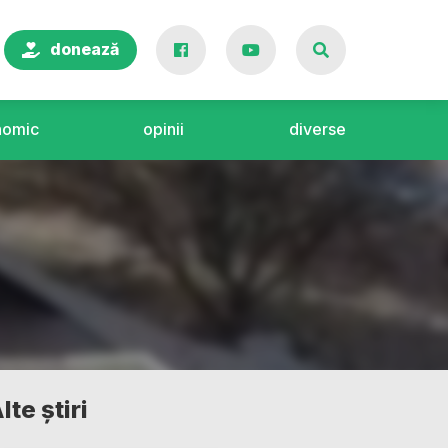
donează
nomic
opinii
diverse
lte știri