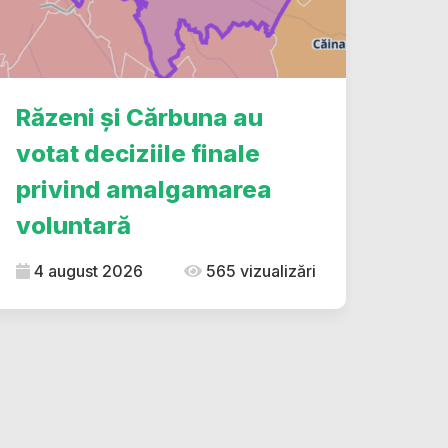
Răzeni și Cărbuna au
votat deciziile finale
privind amalgamarea
voluntară
4 august 2026
565 vizualizări