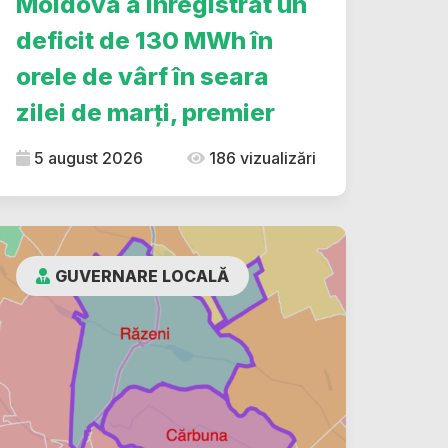
Moldova a înregistrat un
deficit de 130 MWh în
orele de vârf în seara
zilei de marți, premier
5 august 2026
186 vizualizări
GUVERNARE LOCALĂ