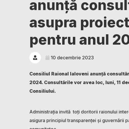
anunță consult
asupra proiect
pentru anul 2
10 decembrie 2023
Consiliul Raional Ialoveni anunță consultă
2024. Consultările vor avea loc, luni, 11 d
Consiliului.
Administrația invită toți doritorii raionului inte
asigura principiul transparenței și guvernării pa
comunitatea.