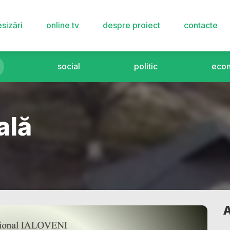
sizări
online tv
despre proiect
contacte
social
politic
eco
ală
A