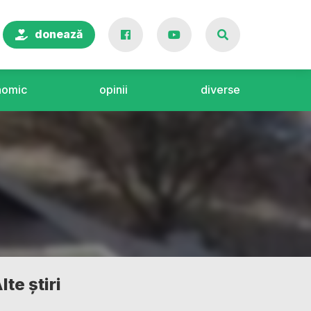
donează
nomic
opinii
diverse
lte știri