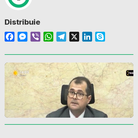
Distribuie
Facebook
Messenger
Viber
WhatsApp
Telegram
X
LinkedIn
Skype