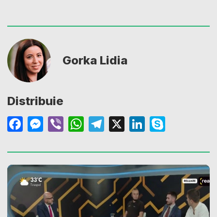
Gorka Lidia
Distribuie
Facebook
Messenger
Viber
WhatsApp
Telegram
X
LinkedIn
Skype