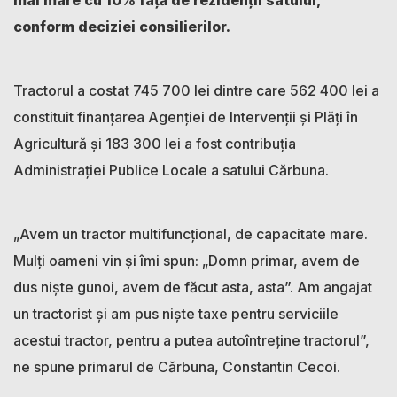
mai mare cu 10% față de rezidenții satului,
conform deciziei consilierilor.
Tractorul a costat 745 700 lei dintre care 562 400 lei a
constituit finanțarea Agenției de Intervenții și Plăți în
Agricultură și 183 300 lei a fost contribuția
Administrației Publice Locale a satului Cărbuna.
„Avem un tractor multifuncțional, de capacitate mare.
Mulți oameni vin și îmi spun: „Domn primar, avem de
dus niște gunoi, avem de făcut asta, asta”. Am angajat
un tractorist și am pus niște taxe pentru serviciile
acestui tractor, pentru a putea autoîntreține tractorul”,
ne spune primarul de Cărbuna, Constantin Cecoi.