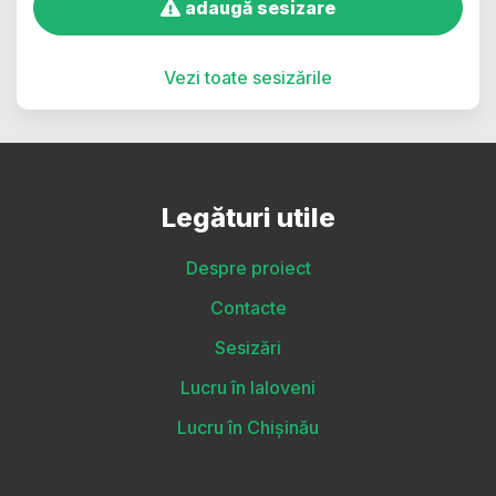
adaugă sesizare
Vezi toate sesizările
Legături utile
Despre proiect
Contacte
Sesizări
Lucru în Ialoveni
Lucru în Chișinău