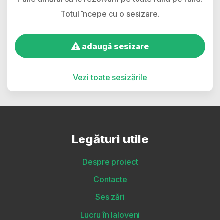
Totul începe cu o sesizare.
adaugă sesizare
Vezi toate sesizările
Legături utile
Despre proiect
Contacte
Sesizări
Lucru în Ialoveni