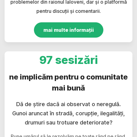
problemelor din raionul Ialoveni, dar și o platformă
pentru discuții și comentarii.
mai multe informații
97 sesizări
ne implicăm pentru o comunitate
mai bună
Dă de știre dacă ai observat o neregulă.
Gunoi aruncat în stradă, corupție, ilegalități,
drumuri sau trotuare deteriorate?
Pune umărul să le rezolvăm pe toate rând pe rând.