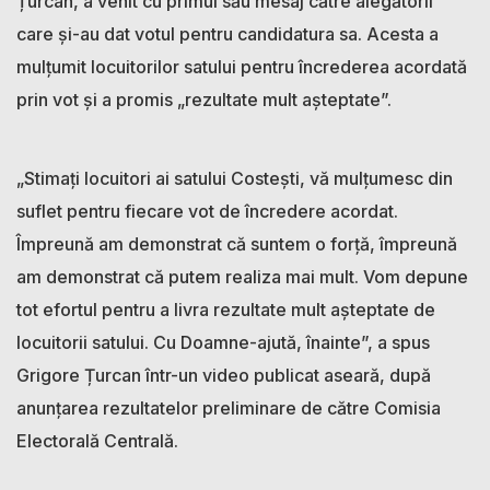
Țurcan, a venit cu primul său mesaj către alegătorii
care și-au dat votul pentru candidatura sa. Acesta a
mulțumit locuitorilor satului pentru încrederea acordată
prin vot și a promis „rezultate mult așteptate”.
„Stimați locuitori ai satului Costești, vă mulțumesc din
suflet pentru fiecare vot de încredere acordat.
Împreună am demonstrat că suntem o forță, împreună
am demonstrat că putem realiza mai mult. Vom depune
tot efortul pentru a livra rezultate mult așteptate de
locuitorii satului. Cu Doamne-ajută, înainte”, a spus
Grigore Țurcan într-un video publicat aseară, după
anunțarea rezultatelor preliminare de către Comisia
Electorală Centrală.