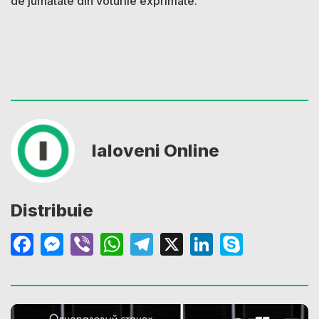
de jumătate din voturile exprimate.
Ialoveni Online
Distribuie
Facebook
Messenger
Viber
WhatsApp
Telegram
X
LinkedIn
Skype