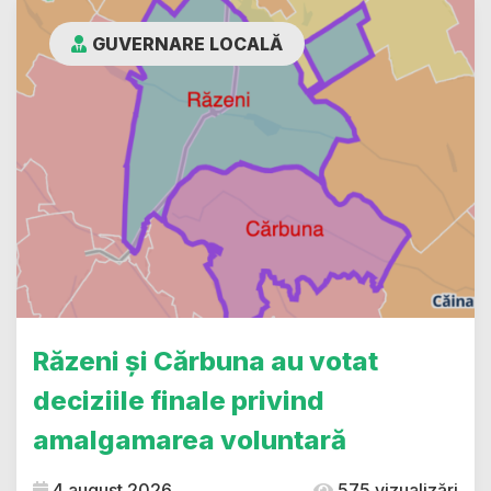
GUVERNARE LOCALĂ
Răzeni și Cărbuna au votat
deciziile finale privind
amalgamarea voluntară
4 august 2026
575 vizualizări