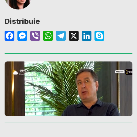
Distribuie
Facebook
Messenger
Viber
WhatsApp
Telegram
X
LinkedIn
Skype