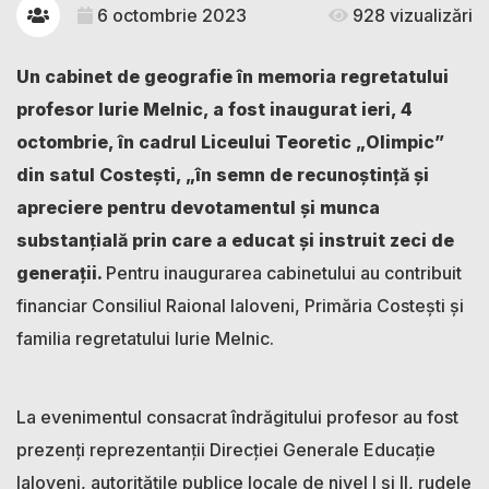
6 octombrie 2023
928 vizualizări
Un cabinet de geografie în memoria regretatului
profesor Iurie Melnic, a fost inaugurat ieri, 4
octombrie, în cadrul Liceului Teoretic „Olimpic”
din satul Costești, „în semn de recunoștință și
apreciere pentru devotamentul și munca
substanțială prin care a educat și instruit zeci de
generații.
Pentru inaugurarea cabinetului au contribuit
financiar Consiliul Raional Ialoveni, Primăria Costești și
familia regretatului Iurie Melnic.
La evenimentul consacrat îndrăgitului profesor au fost
prezenți reprezentanții Direcției Generale Educație
Ialoveni, autoritățile publice locale de nivel I și II, rudele