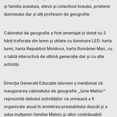
și familia acestuia, elevii și colectivul liceului, prietenii
dumnealui dar și alți profesori de geografie.
Cabinetul de geografie a fost amenajat și dotat cu 3
hărți traforate din lemn și utilate cu iluminare LED: harta
lumii, harta Republicii Moldova, harta României Mari, cu
o tablă interactivă de ultimă generație dar și cu alte
achiziții.
Direcția Generală Educație Ialoveni a menționat că
inaugurarea cabinetului de geografie ,,Iurie Melnic’’
reprezintă debutul activităților ce urmează a fi
organizate anual în amintirea preaiubitului dascăl și a
adus mulțumiri familiei Melnic și altor contribuabili