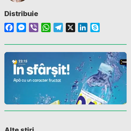
Distribuie
Facebook
Messenger
Viber
WhatsApp
Telegram
X
LinkedIn
Skype
Alte știri