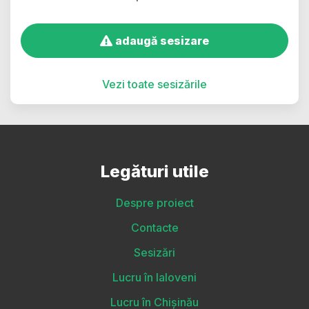
adaugă sesizare
Vezi toate sesizările
Legături utile
Despre proiect
Contacte
Sesizări
Lucru în Ialoveni
Lucru în Chișinău