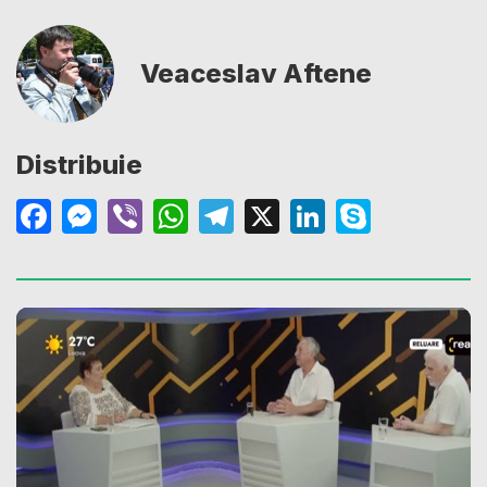
Veaceslav Aftene
Distribuie
Facebook
Messenger
Viber
WhatsApp
Telegram
X
LinkedIn
Skype