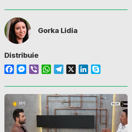
Gorka Lidia
Distribuie
Facebook
Messenger
Viber
WhatsApp
Telegram
X
LinkedIn
Skype