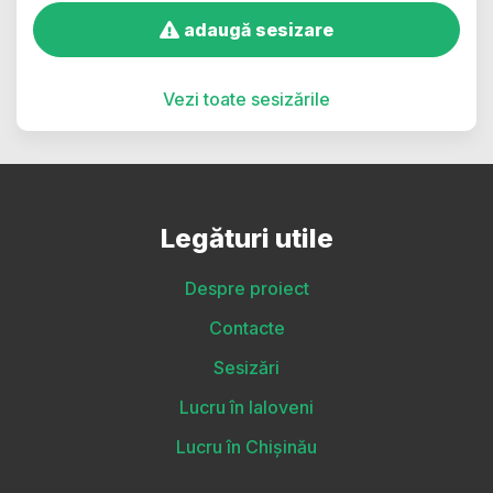
adaugă sesizare
Vezi toate sesizările
Legături utile
Despre proiect
Contacte
Sesizări
Lucru în Ialoveni
Lucru în Chișinău