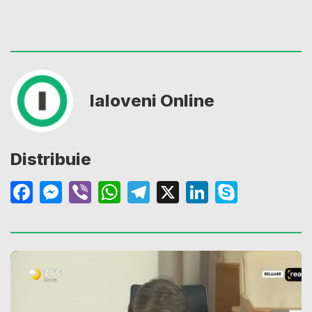
Ialoveni Online
Distribuie
Facebook
Messenger
Viber
WhatsApp
Telegram
X
LinkedIn
Skype