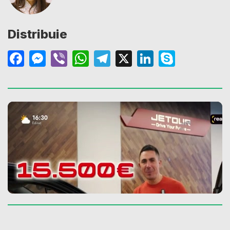
Distribuie
Facebook
Messenger
Viber
WhatsApp
Telegram
X
LinkedIn
Skype