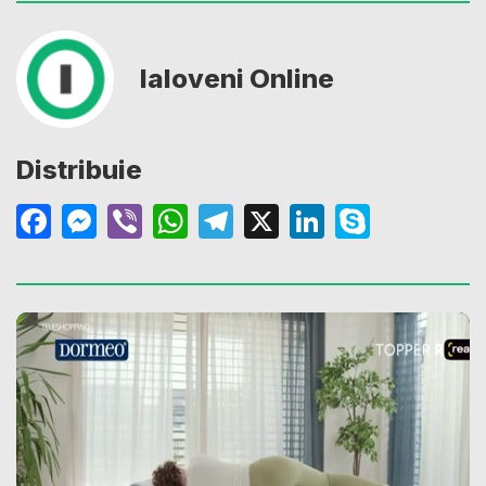
Ialoveni Online
Distribuie
Facebook
Messenger
Viber
WhatsApp
Telegram
X
LinkedIn
Skype