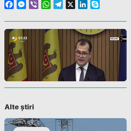
Facebook
Messenger
Viber
WhatsApp
Telegram
X
LinkedIn
Skype
Alte știri