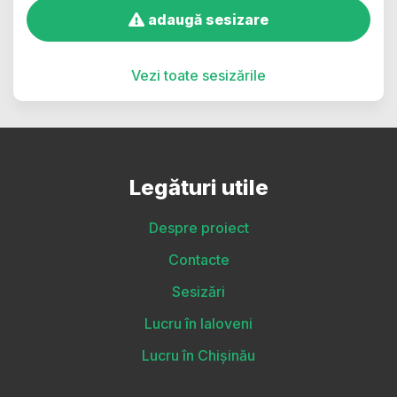
adaugă sesizare
Vezi toate sesizările
Legături utile
Despre proiect
Contacte
Sesizări
Lucru în Ialoveni
Lucru în Chișinău