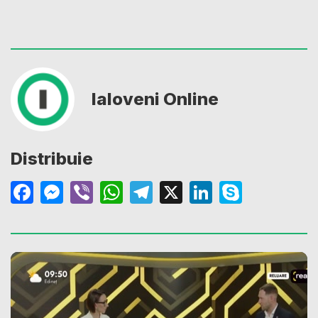
Ialoveni Online
Distribuie
Facebook
Messenger
Viber
WhatsApp
Telegram
X
LinkedIn
Skype