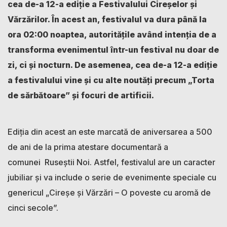
cea de-a 12-a ediție a Festivalului Cireșelor și
Vărzărilor. În acest an, festivalul va dura până la
ora 02:00 noaptea, autoritățile având intenția de a
transforma evenimentul într-un festival nu doar de
zi, ci și nocturn. De asemenea, cea de-a 12-a ediție
a festivalului vine și cu alte noutăți precum „Torta
de sărbătoare” și focuri de artificii.
Ediția din acest an este marcată de aniversarea a 500
de ani de la prima atestare documentară a
comunei Ruseștii Noi. Astfel, festivalul are un caracter
jubiliar și va include o serie de evenimente speciale cu
genericul „Cireșe și Vărzări – O poveste cu aromă de
cinci secole”.