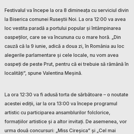
Festivalul va începe la ora 8 dimineața cu serviciul divin
la Biserica comunei Ruseștii Noi. La ora 12:00 va avea
loc vestita paradă a portului popular și întâmpinarea
oaspeților, care se va încununa cu o mare horă. „Din
cauză că la 9 iunie, adică a doua zi, în România au loc
alegerile parlamentare și cele locale, nu vom avea
oaspeți de peste Prut, pentru că ei trebuie să rămână în
localități”, spune Valentina Meșină.
La ora 12:30 va fi adusă torta de sărbătoare – o noutate
acestei ediții, iar la ora 13:00 va începe programul
artistic cu participarea ansamblurilor folclorice,
formațiilor artistice și a altor invitați. De asemenea, vor
urma două concursuri: „Miss Cireșica” și „Cel mai