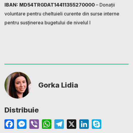
IBAN: MD54TRGDAT14411355270000
– Donații
voluntare pentru cheltuieli curente din surse interne
pentru susținerea bugetului de nivelul I
Gorka Lidia
Distribuie
Facebook
Messenger
Viber
WhatsApp
Telegram
X
LinkedIn
Skype