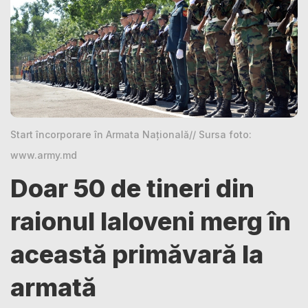
Start încorporare în Armata Naţională// Sursa foto:
www.army.md
Doar 50 de tineri din
raionul Ialoveni merg în
această primăvară la
armată